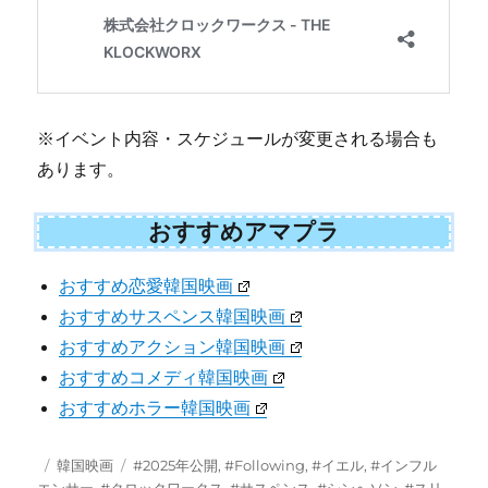
※イベント内容・スケジュールが変更される場合も
あります。
おすすめアマプラ
おすすめ恋愛韓国映画
おすすめサスペンス韓国映画
おすすめアクション韓国映画
おすすめコメディ韓国映画
おすすめホラー韓国映画
投
カ
タ
韓国映画
#2025年公開
,
#Following
,
#イエル
,
#インフル
稿
テ
グ