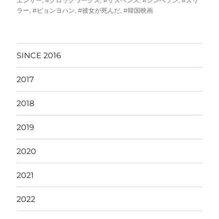
エンサー
,
#クロックワークス
,
#サスペンス
,
#シンへソン
,
#スリ
日:
ゴ
ラー
,
#ピョンヨハン
,
#彼女が死んだ
,
#韓国映画
リ
ー
SINCE 2016
2017
2018
2019
2020
2021
2022