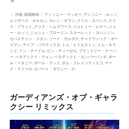
投
カ
タ
洋画
,
韓国映画
アンソニー・マッキー
,
アンソニー・ルッソ
,
稿
テ
グ
エリザベス・オルセン
,
カレン・ギラン
,
クリス・エバンス
,
クリ
日:
ゴ
ス・プラット
,
クリス・ヘムズワース
,
ジェレミー・レナー
,
ジョ
リ
ー・ルッソ
,
ジョシュ・ブローリン
,
スカーレット・ヨハンソン
,
ー
セバスチャン・スタン
,
ゾーイ・サルダナ
,
チャドウィック・ボー
ズマン
,
デイブ・バウティスタ
,
トム・ヒドルストン
,
トム・ホラ
ンド
,
ドン・チードル
,
ビン・ディーゼル
,
ブラッドリー・クーパ
ー
,
ベネディクト・ウォン
,
ベネディクト・カンバーバッチ
,
ポー
ル・ベタニー
,
ポール・ラッド
,
ポム・クレメンティエフ
,
マー
ク・ラファロ
,
ロバート・ダウニー・Jr.
ガーディアンズ・オブ・ギャラ
クシー リミックス