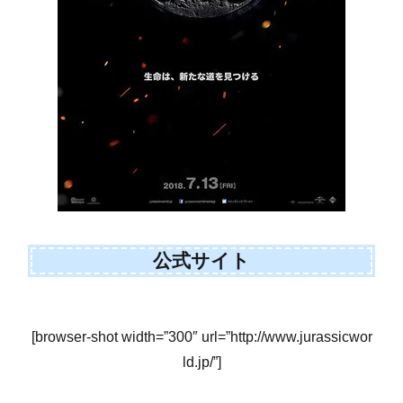
公式サイト
[browser-shot width=”300″ url=”http://www.jurassicwor
ld.jp/”]