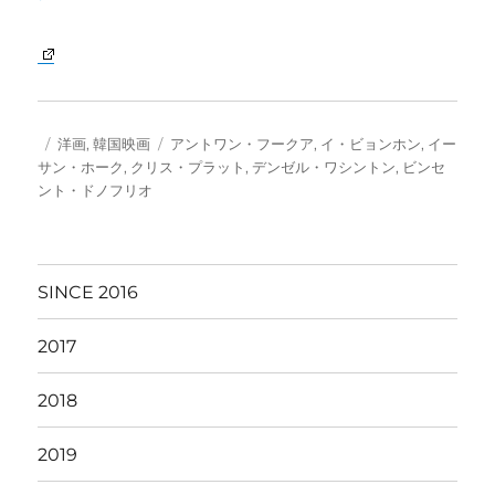
投
カ
タ
洋画
,
韓国映画
アントワン・フークア
,
イ・ビョンホン
,
イー
稿
テ
グ
サン・ホーク
,
クリス・プラット
,
デンゼル・ワシントン
,
ビンセ
日:
ゴ
ント・ドノフリオ
リ
ー
SINCE 2016
2017
2018
2019