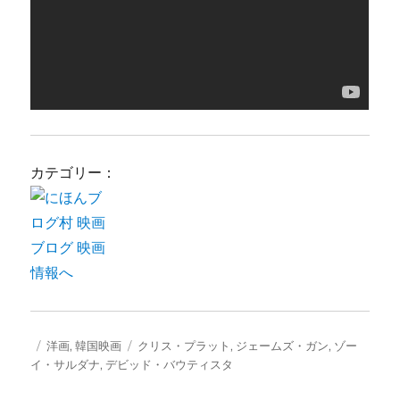
カテゴリー：
投
カ
タ
洋画
,
韓国映画
クリス・プラット
,
ジェームズ・ガン
,
ゾー
稿
テ
グ
イ・サルダナ
,
デビッド・バウティスタ
日:
ゴ