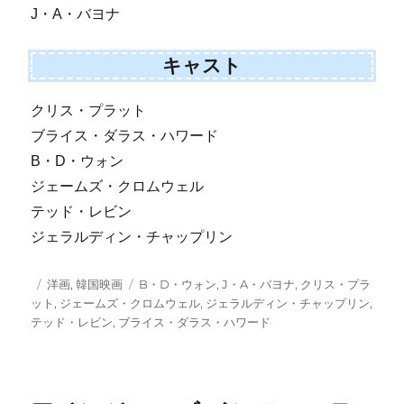
J・A・バヨナ
キャスト
クリス・プラット
ブライス・ダラス・ハワード
B・D・ウォン
ジェームズ・クロムウェル
テッド・レビン
ジェラルディン・チャップリン
投
カ
タ
洋画
,
韓国映画
B・D・ウォン
,
J・A・バヨナ
,
クリス・プラ
稿
テ
グ
ット
,
ジェームズ・クロムウェル
,
ジェラルディン・チャップリン
,
日:
ゴ
テッド・レビン
,
ブライス・ダラス・ハワード
リ
ー