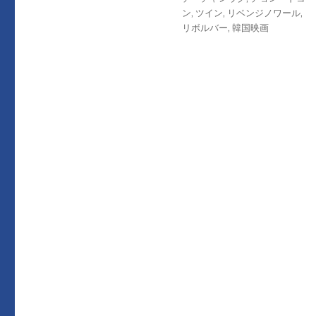
リ
ン
,
ツイン
,
リベンジノワール
,
ー
リボルバー
,
韓国映画