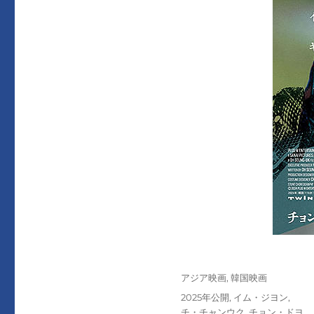
投
カ
アジア映画
,
韓国映画
稿
テ
タ
2025年公開
,
イム・ジヨン
,
日:
ゴ
グ
チ・チャンウク
,
チョン・ドヨ