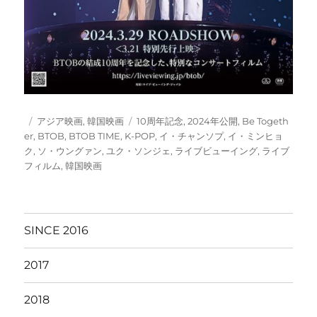
投
カ
タ
アジア映画
,
韓国映画
10周年記念
,
2024年公開
,
Be Togeth
稿
テ
グ
er
,
BTOB
,
BTOB TIME
,
K-POP
,
イ・チャンソプ
,
イ・ミンヒョ
日:
ゴ
ク
,
ソ・ウングァン
,
ユク・ソンジェ
,
ライブビューイング
,
ライブ
リ
フィルム
,
韓国映画
ー
SINCE 2016
2017
2018