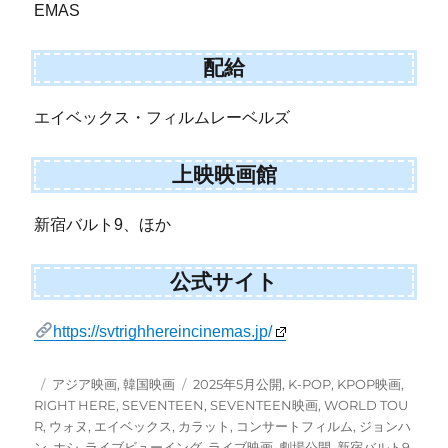
EMAS
配給
エイベックス・フィルムレーベルズ
上映映画館
新宿バルト9、ほか
公式サイト
https://svtrighhereincinemas.jp/
投
カ
タ
アジア映画
,
韓国映画
2025年5月公開
,
K-POP
,
KPOP映画
,
稿
テ
グ
RIGHT HERE
,
SEVENTEEN
,
SEVENTEEN映画
,
WORLD TOU
日:
ゴ
R
,
ウォヌ
,
エイベックス
,
カラット
,
コンサートフィルム
,
ジョンハ
リ
ン
,
ホシ
,
ライブビューイング
,
ライブ映画
,
劇場公開
,
新宿バルト9
,