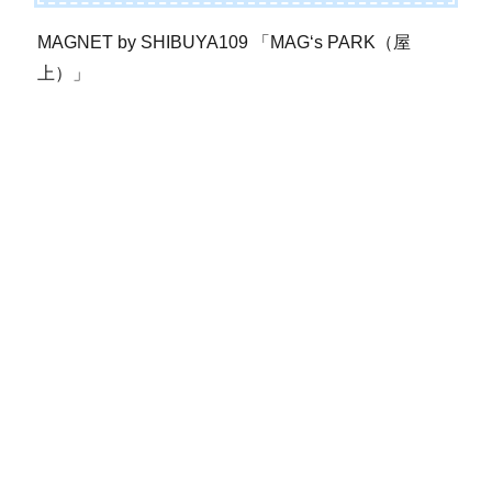
MAGNET by SHIBUYA109 「MAG‘s PARK（屋
上）」