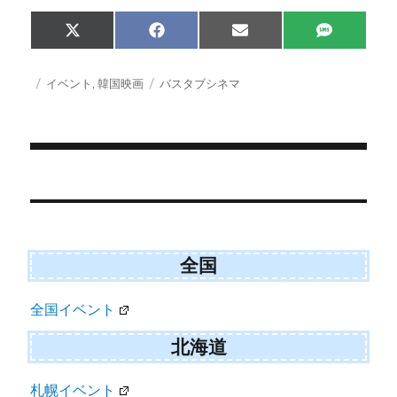
S
S
S
S
X
F
E
S
h
h
h
h
(
a
m
M
a
a
a
a
T
c
a
S
r
r
r
r
w
e
i
投
カ
タ
イベント
,
韓国映画
バスタブシネマ
e
e
e
e
i
b
l
稿
テ
グ
o
o
o
o
t
o
日:
ゴ
n
n
n
n
t
o
e
k
リ
r
ー
)
投
稿
ナ
ビ
全国
ゲ
全国イベント
ー
シ
北海道
ョ
札幌イベント