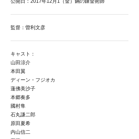
公開日：2017年12月1（金）鋼の錬金術師
監督：曽利文彦
キャスト：
山田涼介
本田翼
ディーン・フジオカ
蓮佛美沙子
本郷奏多
國村隼
石丸謙二郎
原田夏希
内山信二