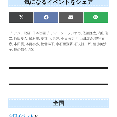
気になるイベントをシェア
S
S
S
S
X
F
E
S
h
h
h
h
(
a
m
M
a
a
a
a
T
c
a
S
r
r
r
r
w
e
i
投
カ
タ
アジア映画
,
日本映画
ディーン・フジオカ
,
佐藤隆太
,
内山信
e
e
e
e
i
b
l
稿
テ
グ
二
,
原田夏希
,
國村隼
,
夏菜
,
大泉洋
,
小日向文世
,
山田涼介
,
曽利文
o
o
o
o
t
o
日:
ゴ
n
n
n
n
彦
,
本田翼
,
本郷奏多
,
松雪泰子
,
水石亜飛夢
,
石丸謙二郎
,
蓮佛美沙
t
o
e
k
リ
子
,
鋼の錬金術師
r
ー
)
投
稿
ナ
ビ
全国
ゲ
全国イベント