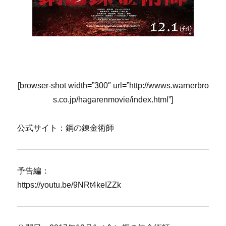
[browser-shot width=”300″ url=”http://wwws.warnerbro
s.co.jp/hagarenmovie/index.html”]
公式サイト：鋼の錬金術師
予告編：
https://youtu.be/9NRt4keIZZk