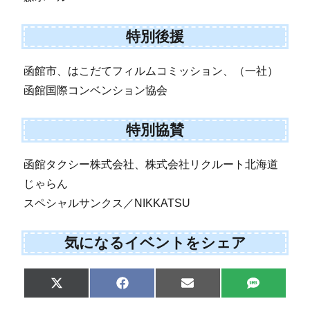
特別後援
函館市、はこだてフィルムコミッション、（一社）
函館国際コンベンション協会
特別協賛
函館タクシー株式会社、株式会社リクルート北海道
じゃらん
スペシャルサンクス／NIKKATSU
気になるイベントをシェア
S
S
S
S
X
F
E
S
h
h
h
h
(
a
m
M
a
a
a
a