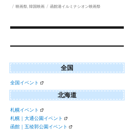
T
c
a
S
r
r
r
r
w
e
i
投
カ
タ
映画祭
,
韓国映画
函館港イルミナシオン映画祭
e
e
e
e
i
b
l
稿
テ
グ
o
o
o
o
t
o
日:
ゴ
n
n
n
n
t
o
e
k
リ
r
ー
)
投
稿
ナ
ビ
全国
ゲ
全国イベント
ー
シ
北海道
ョ
札幌イベント
ン
札幌｜大通公園イベント
函館｜五稜郭公園イベント