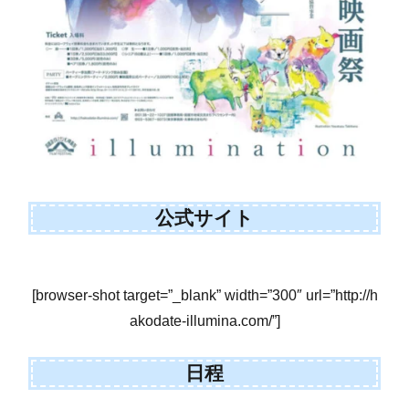
公式サイト
[browser-shot target=”_blank” width=”300″ url=”http://h
akodate-illumina.com/”]
日程