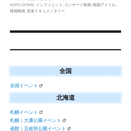
e
e
e
e
i
b
l
稿
テ
グ
KSPO DOME
,
インフィニット
,
コンサート映画
,
韓国アイドル
,
o
o
o
o
t
o
日:
ゴ
n
n
n
n
韓国映画
,
音楽ドキュメンタリー
t
o
e
k
リ
r
ー
)
投
稿
ナ
ビ
全国
ゲ
全国イベント
ー
シ
北海道
ョ
札幌イベント
ン
札幌｜大通公園イベント
函館｜五稜郭公園イベント