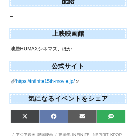
配給
–
上映映画館
池袋HUMAXシネマズ、ほか
公式サイト
https://infinite15th-movie.jp/
気になるイベントをシェア
S
S
S
S
X
F
E
S
h
h
h
h
(
a
m
M
a
a
a
a
T
c
a
S
r
r
r
r
w
e
i
投
カ
タ
アジア映画
,
韓国映画
15周年
,
INFINITE
,
INSPIRIT
,
KPOP
,