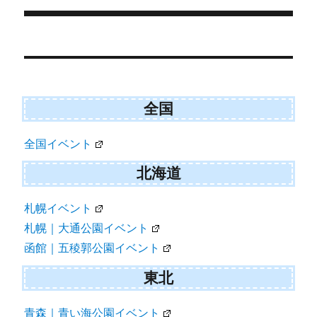
r
ー
)
投
稿
ナ
ビ
全国
ゲ
全国イベント
ー
シ
北海道
ョ
札幌イベント
ン
札幌｜大通公園イベント
函館｜五稜郭公園イベント
東北
青森｜青い海公園イベント