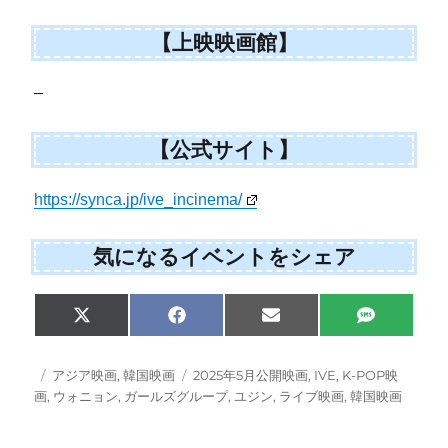
【上映映画館】
–
【公式サイト】
https://synca.jp/ive_incinema/
気になるイベントをシェア
S
S
S
S
X
F
E
S
h
h
h
h
(
a
m
M
a
a
a
a
T
c
a
S
r
r
r
r
w
e
i
投
カ
タ
アジア映画
,
韓国映画
2025年5月公開映画
,
IVE
,
K-POP映
e
e
e
e
i
b
l
稿
テ
グ
画
,
ウォニョン
,
ガールズグループ
,
ユジン
,
ライブ映画
,
韓国映画
o
o
o
o
t
o
日:
ゴ
n
n
n
n
t
o
e
k
リ