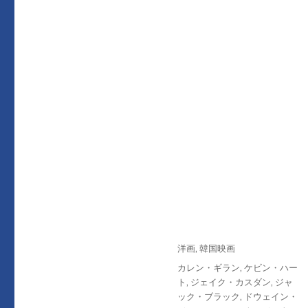
投
カ
洋画
,
韓国映画
稿
テ
タ
カレン・ギラン
,
ケビン・ハー
日:
ゴ
グ
ト
,
ジェイク・カスダン
,
ジャ
リ
ック・ブラック
,
ドウェイン・
ー