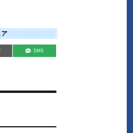
ェア
S
l
SMS
h
a
r
e
o
n