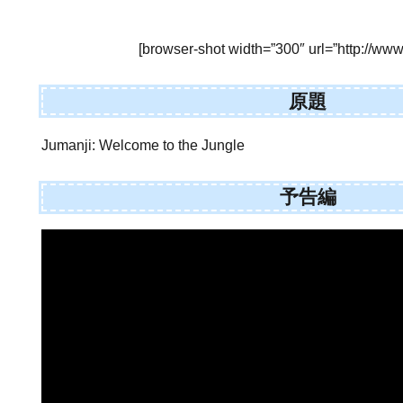
[browser-shot width=”300″ url=”http://www.
原題
Jumanji: Welcome to the Jungle
予告編