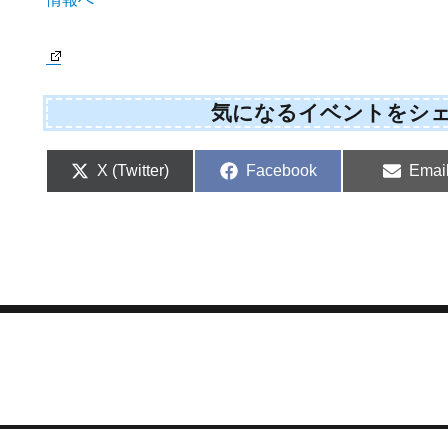
気になるイベントをシ
S
S
S
X (Twitter)
Facebook
Emai
h
h
h
a
a
a
r
r
r
e
e
e
o
o
o
n
n
n