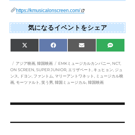
https://kmusicalonscreen.com/
気になるイベントをシェア
S
S
S
S
X
F
E
S
h
h
h
h
(
a
m
M
a
a
a
a
T
c
a
S
r
r
r
r
w
e
i
投
カ
タ
アジア映画
,
韓国映画
EMKミュージカルカンパニー
,
NCT
,
e
e
e
e
i
b
l
稿
テ
グ
ON SCREEN
,
SUPER JUNIOR
,
エリザベート
,
キュヒョン
,
ジュ
o
o
o
o
t
o
日:
ゴ
n
n
n
n
ンス
,
ドヨン
,
ファントム
,
マリーアントワネット
,
ミュージカル映
t
o
e
k
リ
画
,
モーツァルト
,
笑う男
,
韓国ミュージカル
,
韓国映画
r
ー
)
投
稿
ナ