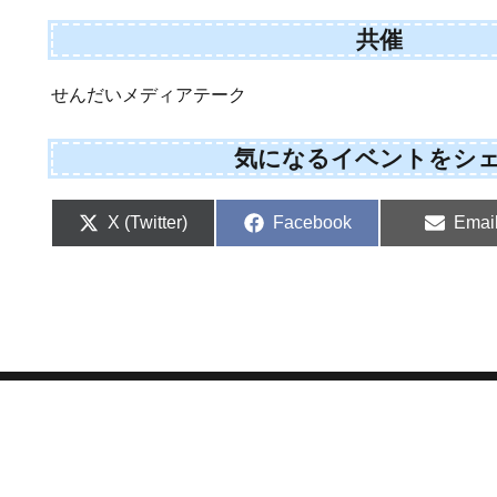
共催
せんだいメディアテーク
気になるイベントをシ
S
S
S
X (Twitter)
Facebook
Emai
h
h
h
a
a
a
r
r
r
e
e
e
o
o
o
n
n
n