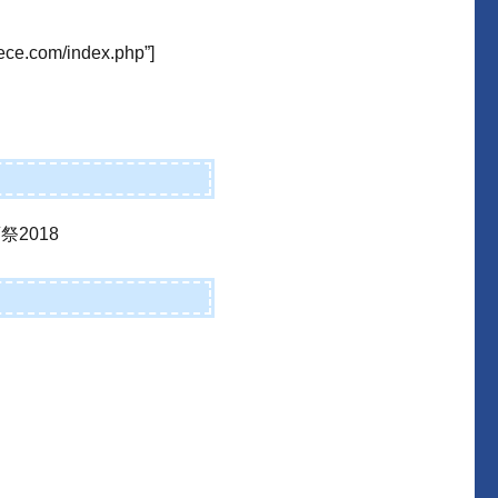
iece.com/index.php”]
祭2018