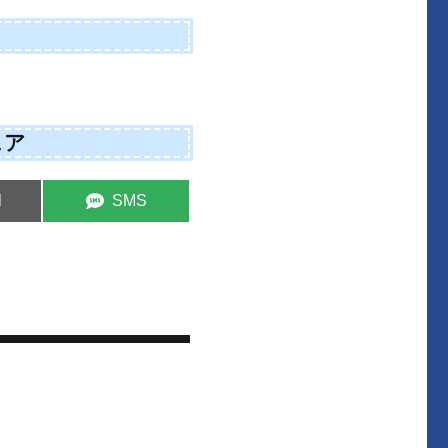
ェア
S
l
SMS
h
a
r
e
o
n