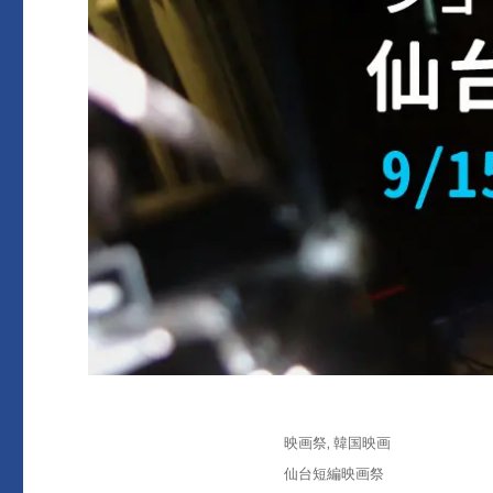
投
カ
映画祭
,
韓国映画
稿
テ
タ
仙台短編映画祭
日:
ゴ