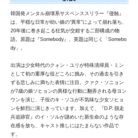
韓国発メンタル崩壊系サスペンススリラー『侵蝕』
は、平穏な日常が幼い娘の“異常”によって崩れ落ち、
20年後に巻き起こる狂気が交錯する二部構成の物
語。原題は『Somebody』、英題は同じく「Somebo
dy」。
出演は少女時代のクォン・ユリが特殊清掃員・ミン
として初の重厚な役どころに挑み、その過去を引き
ずる悲しみに満ちた表情に注目。クァク・ソニョン
が7歳の娘ソヒョンの異様な行動に翻弄される母ヨン
ウンを演じ、子役のキ・ソユが不気味な少女ソヒョ
ンを鮮烈に演じきっています。加えて、『D.P. 脱走
兵追跡官』のイ・ソルが謎めいた新生命のような存
在感を放ち、キャスト推しにはたまらない作品で
す。