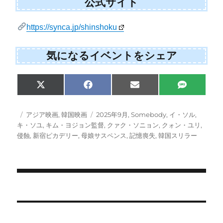
公式サイト
https://synca.jp/shinshoku
気になるイベントをシェア
S
S
S
S
X
F
E
S
h
h
h
h
(
a
m
M
a
a
a
a
T
c
a
S
r
r
r
r
w
e
i
投
カ
タ
アジア映画
,
韓国映画
2025年9月
,
Somebody
,
イ・ソル
,
e
e
e
e
i
b
l
稿
テ
グ
キ・ソユ
,
キム・ヨジョン監督
,
クァク・ソニョン
,
クォン・ユリ
,
o
o
o
o
t
o
日:
ゴ
n
n
n
n
侵蝕
,
新宿ピカデリー
,
母娘サスペンス
,
記憶喪失
,
韓国スリラー
t
o
e
k
リ
r
ー
)
投
稿
ナ