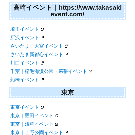
高崎イベント｜https://www.takasaki
event.com/
埼玉イベント
所沢イベント
さいたま｜大宮イベント
さいたま新都心イベント
川口イベント
千葉｜稲毛海浜公園・幕張イベント
船橋イベント
東京
東京イベント
東京｜墨田イベント
東京｜浅草イベント
東京｜上野公園イベント