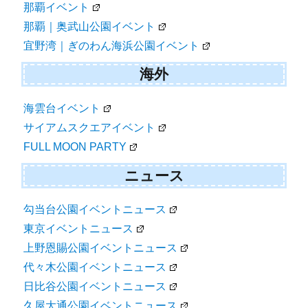
那覇イベント
那覇｜奥武山公園イベント
宜野湾｜ぎのわん海浜公園イベント
海外
海雲台イベント
サイアムスクエアイベント
FULL MOON PARTY
ニュース
勾当台公園イベントニュース
東京イベントニュース
上野恩賜公園イベントニュース
代々木公園イベントニュース
日比谷公園イベントニュース
久屋大通公園イベントニュース