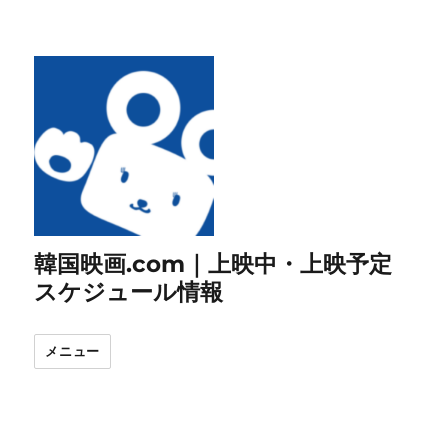
韓国映画.com｜上映中・上映予定
スケジュール情報
メニュー