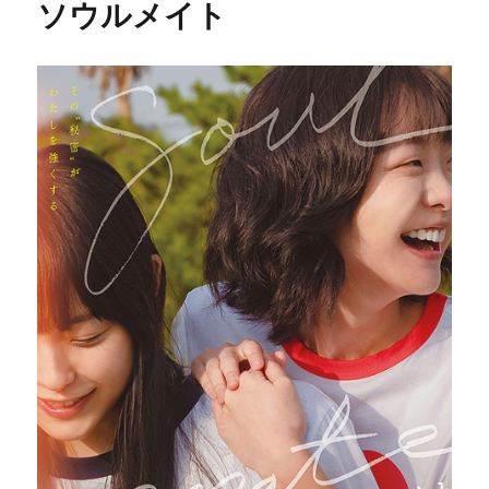
ソウルメイト