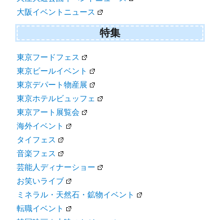
大阪イベントニュース
特集
東京フードフェス
東京ビールイベント
東京デパート物産展
東京ホテルビュッフェ
東京アート展覧会
海外イベント
タイフェス
音楽フェス
芸能人ディナーショー
お笑いライブ
ミネラル・天然石・鉱物イベント
転職イベント