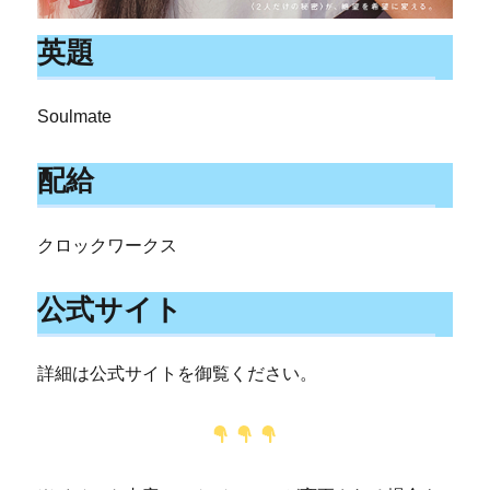
英題
Soulmate
配給
クロックワークス
公式サイト
詳細は公式サイトを御覧ください。