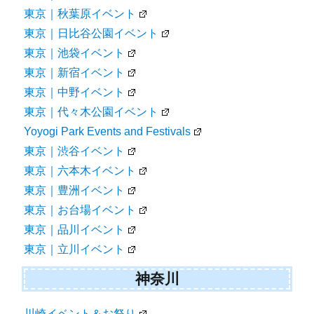
東京｜秋葉原イベント
東京｜日比谷公園イベント
東京｜池袋イベント
東京｜新宿イベント
東京｜中野イベント
東京｜代々木公園イベント
Yoyogi Park Events and Festivals
東京｜渋谷イベント
東京｜六本木イベント
東京｜豊洲イベント
東京｜お台場イベント
東京｜品川イベント
東京｜立川イベント
神奈川
川崎イベント＆お祭り