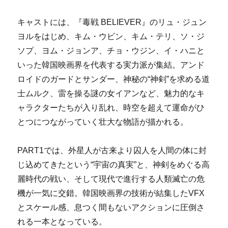
キャストには、『毒戦 BELIEVER』のリュ・ジュン
ヨルをはじめ、キム・ウビン、キム・テリ、ソ・ジ
ソプ、ヨム・ジョンア、チョ・ウジン、イ・ハニと
いった韓国映画界を代表する実力派が集結。アンド
ロイドのガードとサンダー、神秘の“神剣”を求める道
士ムルク、雷を操る謎の女イアンなど、魅力的なキ
ャラクターたちが入り乱れ、時空を超えて運命がひ
とつにつながっていく壮大な物語が描かれる。
PART1では、外星人が古来より囚人を人間の体に封
じ込めてきたという“宇宙の真実”と、神剣をめぐる高
麗時代の戦い、そして現代で進行する人類滅亡の危
機が一気に交錯。韓国映画界の技術が結集したVFX
とスケール感、息つく間もないアクションに圧倒さ
れる一本となっている。