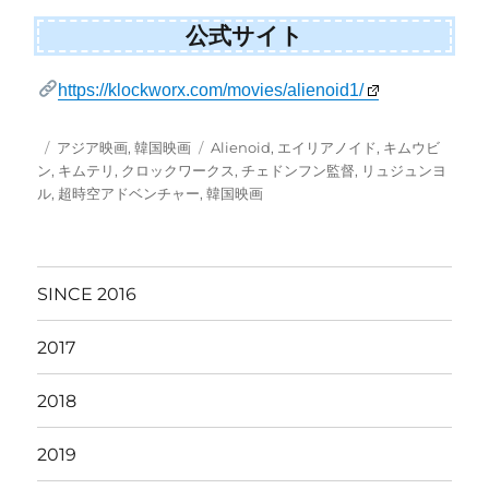
公式サイト
https://klockworx.com/movies/alienoid1/
投
カ
タ
アジア映画
,
韓国映画
Alienoid
,
エイリアノイド
,
キムウビ
稿
テ
グ
ン
,
キムテリ
,
クロックワークス
,
チェドンフン監督
,
リュジュンヨ
日:
ゴ
ル
,
超時空アドベンチャー
,
韓国映画
リ
ー
SINCE 2016
2017
2018
2019