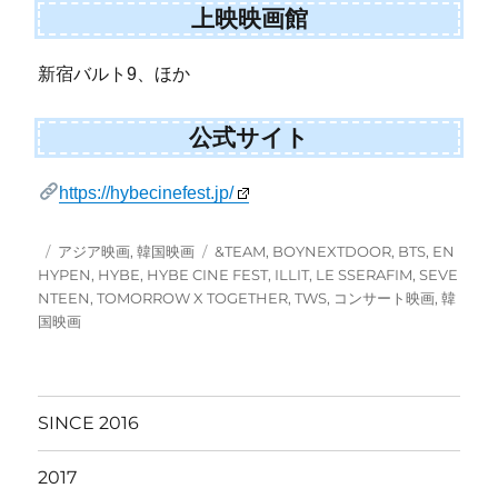
上映映画館
新宿バルト9、ほか
公式サイト
https://hybecinefest.jp/
投
カ
タ
アジア映画
,
韓国映画
&TEAM
,
BOYNEXTDOOR
,
BTS
,
EN
稿
テ
グ
HYPEN
,
HYBE
,
HYBE CINE FEST
,
ILLIT
,
LE SSERAFIM
,
SEVE
日:
ゴ
NTEEN
,
TOMORROW X TOGETHER
,
TWS
,
コンサート映画
,
韓
リ
国映画
ー
SINCE 2016
2017