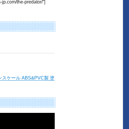
-jp.com/the-predator/”]
ンスケール ABS&PVC製 塗