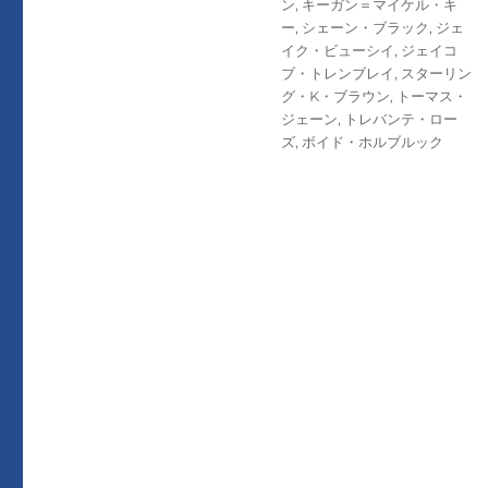
ン
,
キーガン＝マイケル・キ
ー
,
シェーン・ブラック
,
ジェ
イク・ビューシイ
,
ジェイコ
ブ・トレンブレイ
,
スターリン
グ・K・ブラウン
,
トーマス・
ジェーン
,
トレバンテ・ロー
ズ
,
ボイド・ホルブルック