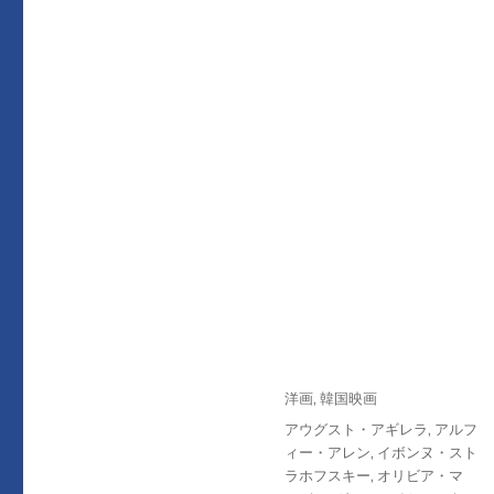
投
カ
洋画
,
韓国映画
稿
テ
タ
アウグスト・アギレラ
,
アルフ
日:
ゴ
グ
ィー・アレン
,
イボンヌ・スト
リ
ラホフスキー
,
オリビア・マ
ー