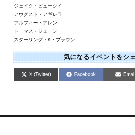
ジェイク・ビューシイ
アウグスト・アギレラ
アルフィー・アレン
トーマス・ジェーン
スターリング・K・ブラウン
気になるイベントをシ
S
S
S
X (Twitter)
Facebook
Emai
h
h
h
a
a
a
r
r
r
e
e
e
o
o
o
n
n
n