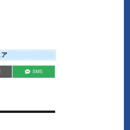
ェア
S
l
SMS
h
a
r
e
o
n