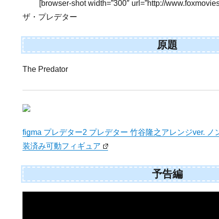
[browser-shot width=”300″ url=”http://www.foxmovies
ザ・プレデター
原題
The Predator
figma プレデター2 プレデター 竹谷隆之アレンジver. ノ
装済み可動フィギュア
予告編