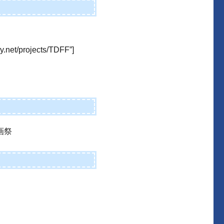
ry.net/projects/TDFF”]
画祭