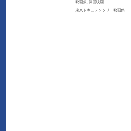
カ
映画祭
,
韓国映画
稿
テ
タ
東京ドキュメンタリー映画祭
日:
ゴ
グ
リ
ー