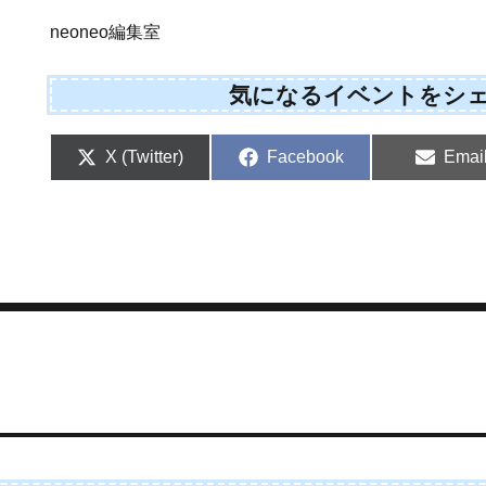
neoneo編集室
気になるイベントをシ
S
S
S
X (Twitter)
Facebook
Emai
h
h
h
a
a
a
r
r
r
e
e
e
o
o
o
n
n
n