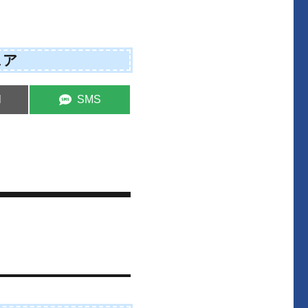
ェア
S
l
SMS
h
a
r
e
o
n