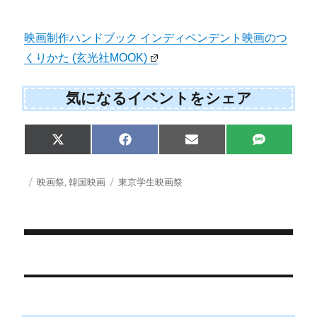
映画制作ハンドブック インディペンデント映画のつ
くりかた (玄光社MOOK)
気になるイベントをシェア
S
S
S
S
X
F
E
S
h
h
h
h
(
a
m
M
a
a
a
a
T
c
a
S
r
r
r
r
w
e
i
投
カ
タ
映画祭
,
韓国映画
東京学生映画祭
e
e
e
e
i
b
l
稿
テ
グ
o
o
o
o
t
o
日:
ゴ
n
n
n
n
t
o
e
k
リ
r
ー
)
投
稿
ナ