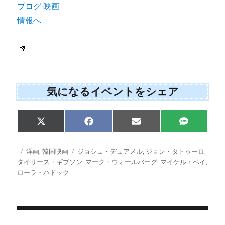
気になるイベントをシェア
S
S
S
S
X
F
E
S
h
h
h
h
(
a
m
M
a
a
a
a
T
c
a
S
r
r
r
r
w
e
i
投
カ
タ
洋画
,
韓国映画
ジョシュ・デュアメル
,
ジョン・タトゥーロ
,
e
e
e
e
i
b
l
稿
テ
グ
タイリース・ギブソン
,
マーク・ウォールバーグ
,
マイケル・ベイ
,
o
o
o
o
t
o
日:
ゴ
n
n
n
n
ローラ・ハドック
t
o
e
k
リ
r
ー
)
投